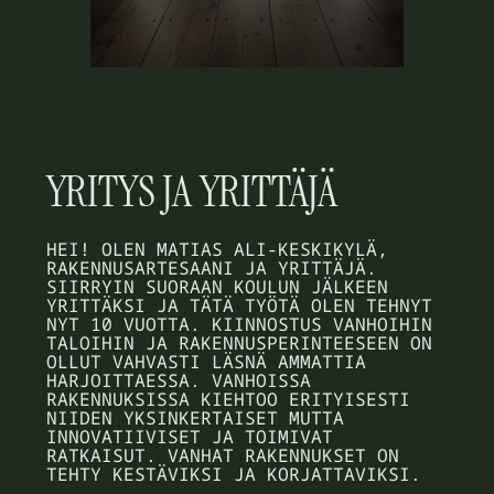
YRITYS JA YRITTÄJÄ
HEI! OLEN MATIAS ALI-KESKIKYLÄ,
RAKENNUSARTESAANI JA YRITTÄJÄ.
SIIRRYIN SUORAAN KOULUN JÄLKEEN
YRITTÄKSI JA TÄTÄ TYÖTÄ OLEN TEHNYT
NYT 10 VUOTTA. KIINNOSTUS VANHOIHIN
TALOIHIN JA RAKENNUSPERINTEESEEN ON
OLLUT VAHVASTI LÄSNÄ AMMATTIA
HARJOITTAESSA. VANHOISSA
RAKENNUKSISSA KIEHTOO ERITYISESTI
NIIDEN YKSINKERTAISET MUTTA
INNOVATIIVISET JA TOIMIVAT
RATKAISUT. VANHAT RAKENNUKSET ON
TEHTY KESTÄVIKSI JA KORJATTAVIKSI.