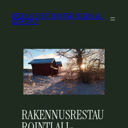
SIIRRY
SISÄLTÖÖN
RAKENNUSRESTAUROINTI MATIAS ALI-
KESKIKYLÄ
RAKENNUSRESTAU
ROINTI ALI-