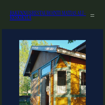
SIIRRY
SISÄLTÖÖN
RAKENNUSRESTAUROINTI MATIAS ALI-
KESKIKYLÄ