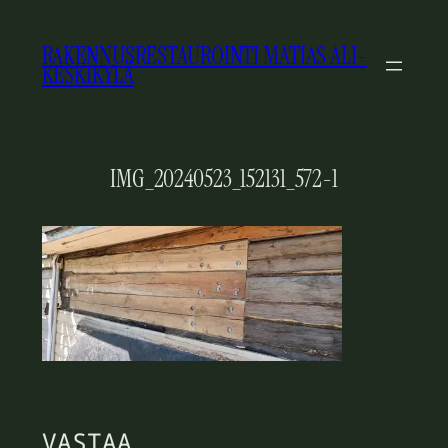
SIIRRY
SISÄLTÖÖN
RAKENNUSRESTAUROINTI MATIAS ALI-
KESKIKYLÄ
IMG_20240523_152131_572-1
VASTAA