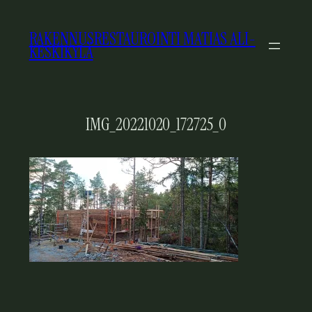
SIIRRY
SISÄLTÖÖN
RAKENNUSRESTAUROINTI MATIAS ALI-
KESKIKYLÄ
IMG_20221020_172725_0