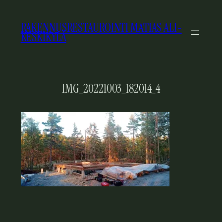
SIIRRY
SISÄLTÖÖN
RAKENNUSRESTAUROINTI MATIAS ALI-
KESKIKYLÄ
IMG_20221003_182014_4