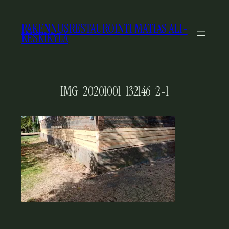
SIIRRY
SISÄLTÖÖN
RAKENNUSRESTAUROINTI MATIAS ALI-
KESKIKYLÄ
IMG_20201001_132146_2-1