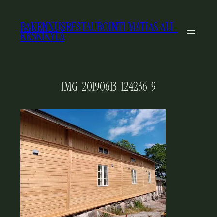
SIIRRY
SISÄLTÖÖN
RAKENNUSRESTAUROINTI MATIAS ALI-
KESKIKYLÄ
IMG_20190613_124236_9