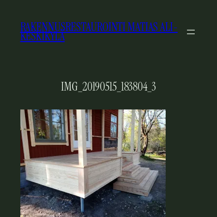
SIIRRY
SISÄLTÖÖN
RAKENNUSRESTAUROINTI MATIAS ALI-
KESKIKYLÄ
IMG_20190515_183804_3