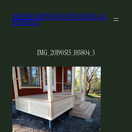
SIIRRY
SISÄLTÖÖN
RAKENNUSRESTAUROINTI MATIAS ALI-
KESKIKYLÄ
IMG_20190515_183804_3