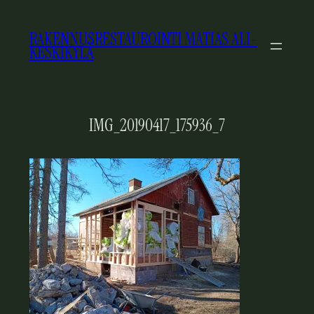
SIIRRY
SISÄLTÖÖN
RAKENNUSRESTAUROINTI MATIAS ALI-
KESKIKYLÄ
IMG_20190417_175936_7